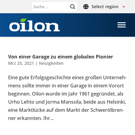
Select region
Suche
nach:
Von einer Garage zu einem glo­ba­len Pionier
Mrz 25, 2021
|
Neu­ig­kei­ten
Eine gute Erfolgs­ge­schichte eines großen Unter­neh­
mens sollte immer in einer Garage in einem Vorort
begin­nen. Oilon wurde im Jahr 1961 gegrün­det, als
Urho Lehto und Jorma Mans­sila, beide aus Hel­sinki,
eine Markt­lü­cke auf dem Markt der Schweröl­bren­
ner erkann­ten. Ihr...