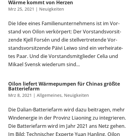
Wärme kommt von Herzen
Mrz 25, 2021
|
Neu­ig­kei­ten
Die Idee eines Fami­li­en­un­ter­neh­mens ist im Vor­
stand von Oilon ver­kör­pert: Der Vor­stands­vor­sit­
zende Kjell Forsén und die stell­ver­tre­tende Vor­
stands­vor­sit­zende Päivi Leiwo sind ein ver­hei­ra­te­
tes Paar. Und die Vor­stands­mit­glie­der Celia und
Mikael Svensk wie­derum sind...
Oilon liefert Wär­me­pum­pen für Chinas größte
Bat­te­rief­arm
Mrz 8, 2021
|
All­ge­mei­nes
,
Neu­ig­kei­ten
Die Dalian-​Batteriefarm wird dazu bei­tra­gen, mehr
Wind­ener­gie in der Provinz Liao­ning zu inte­grie­ren.
Die Bat­te­rief­arm wird im Jahr 2021 ans Netz gehen.
Im Bild: Tech­ni­scher Experte Yuan Hanling, Oilon