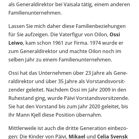
als Gene­ral­di­rek­tor bei Vaisala tätig, einem anderen
Fami­li­en­un­ter­neh­men.
Lassen Sie mich daher diese Fami­li­en­be­zie­hun­gen
für Sie auf­zei­gen. Die Vater­fi­gur von Oilon,
Ossi
Leiwo
, kam schon 1961 zur Firma. 1974 wurde er
zum Gene­ral­di­rek­tor und machte Oilon noch im
selben Jahr zu einem Fami­li­en­un­ter­neh­men.
Ossi hat das Unter­neh­men über 23 Jahre als Gene­
ral­di­rek­tor und über 35 Jahre als Vor­stands­vor­sit­
zen­der gelei­tet. Nachdem Ossi im Jahr 2009 in den
Ruhe­stand ging, wurde Päivi Vor­stands­vor­sit­zende.
Sie hat den Vor­stand bis zum Jahr 2020 gelei­tet, bis
ihr Mann Kjell diese Posi­tion über­nahm.
Mitt­ler­weile ist auch die dritte Genera­tion ein­be­zo­
gen: Die Kinder von Päivi,
Mikael
und
Celia Svensk