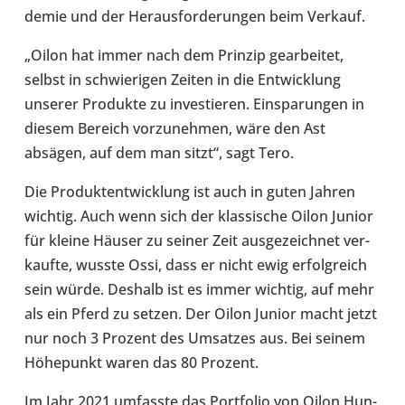
de­mie und der Her­aus­for­de­run­gen beim Verkauf.
„Oilon hat immer nach dem Prinzip gear­bei­tet,
selbst in schwie­ri­gen Zeiten in die Ent­wick­lung
unserer Pro­dukte zu inves­tie­ren. Ein­spa­run­gen in
diesem Bereich vor­zu­neh­men, wäre den Ast
absägen, auf dem man sitzt“, sagt Tero.
Die Pro­dukt­ent­wick­lung ist auch in guten Jahren
wichtig. Auch wenn sich der klas­si­sche Oilon Junior
für kleine Häuser zu seiner Zeit aus­ge­zeich­net ver­
kaufte, wusste Ossi, dass er nicht ewig erfolg­reich
sein würde. Deshalb ist es immer wichtig, auf mehr
als ein Pferd zu setzen. Der Oilon Junior macht jetzt
nur noch 3 Prozent des Umsat­zes aus. Bei seinem
Höhe­punkt waren das 80 Prozent.
Im Jahr 2021 umfasste das Port­fo­lio von Oilon Hun­