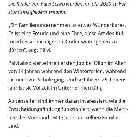
Die Kinder von Päivi Leiwo wurden im Jahr 2020 zu Vor­
stands­mit­glie­dern ernannt.
„Ein Fami­li­en­un­ter­neh­men ist etwas Wun­der­ba­res.
Es ist eine Freude und eine Ehre, diese Art des Kul­
tur­er­bes an die eigenen Kinder wei­ter­ge­ben zu
dürfen“, sagt Päivi.
Päivi absol­vierte ihren ersten Job bei Oilon im Alter
von 14 Jahren während den Win­ter­fe­rien, während
sie noch zur Schule ging. Und seit ihrem 25. Lebens­
jahr ist sie Voll­zeit im Unter­neh­men tätig.
Außen­sei­ter sind immer daran inter­es­siert, wie die
Ent­schei­dungs­fin­dung funk­tio­niert, wenn die Mehr­
heit des Vor­stands Mit­glie­der der­sel­ben Familie
sind.