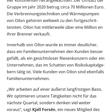
vier Kon­ti­nen­ten her­an­ge­wach­sen. Der Umsatz der
Gruppe im Jahr 2020 betrug circa 70 Mil­lio­nen Euro.
Die Ver­bren­nungs­tech­ni­ken und Wär­me­pum­pen
von Oilon gehören welt­weit zu den fort­ge­schrit­
tens­ten. Oilon hat mitt­ler­weile über eine Million en
ihrer Brenner ver­kauft.
Inner­halb von Oilon wurde es immer deut­li­cher,
dass ein Fami­li­en­un­ter­neh­men den Kunden besser
gefällt, als ein gesichts­lo­ser Rie­sen­kon­zern oder ein
Unter­neh­men, das im Schat­ten von Risi­ko­ka­pi­tal­ge­
bern tätig ist. Viele Kunden von Oilon sind eben­falls
Fami­li­en­un­ter­neh­men.
„Wir arbei­ten auf einer äußerst lang­fris­ti­gen Basis.
Wir opti­mie­ren unsere Tätig­kei­ten nicht für das
nächste Quartal, sondern denken viel weiter
voraus“, sagt
Kjell Forsén
, ein neues Mit­glied des