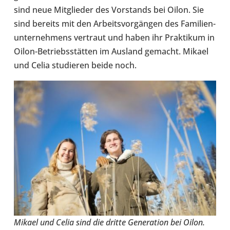
sind neue Mit­glie­der des Vor­stands bei Oilon. Sie
sind bereits mit den Arbeits­vor­gän­gen des Fami­li­en­
un­ter­neh­mens ver­traut und haben ihr Prak­ti­kum in
Oilon-​Betriebsstätten im Ausland gemacht. Mikael
und Celia stu­die­ren beide noch.
Mikael und Celia sind die dritte Genera­tion bei Oilon.