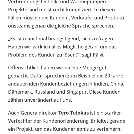
Verbrennungstechnik-​ und Wärmepumpen-​
Projekte sind meist recht kom­pli­ziert. In diesen
Fällen müssen die Kunden-, Verkaufs-​ und Pro­duk­ti­
ons­teams genau die gleiche Sprache spre­chen.
„Es ist manch­mal beängs­ti­gend, sich zu fragen:
Haben wir wirk­lich alles Mög­li­che getan, um das
Problem des Kunden zu lösen?“, sagt Päivi.
Offen­sicht­lich haben wir da eine Menge gut
gemacht. Dafür spre­chen zum Bei­spiel die 20 Jahre
andau­ern­den Kun­den­be­zie­hun­gen in Indien, China,
Däne­mark, Russ­land und Sin­ga­pur. Diese Kunden
zählen unver­än­dert auf uns.
Auch Gene­ral­di­rek­tor
Tero Tulokas
ist ein starker
Ver­fech­ter der Kun­den­ori­en­tie­rung. Er leitet gerade
ein Projekt, um das Kun­den­er­leb­nis zu ver­fei­nern.