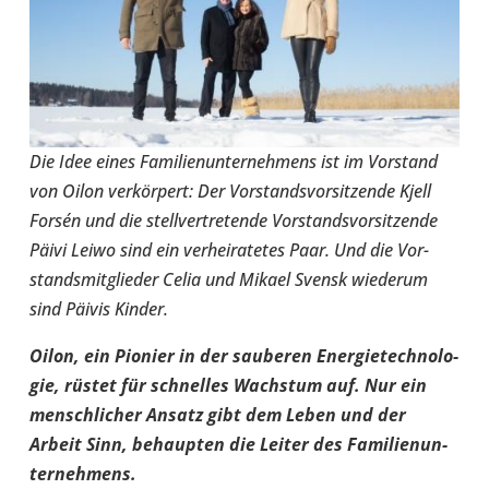
Die Idee eines Fami­li­en­un­ter­neh­mens ist im Vor­stand
von Oilon ver­kör­pert: Der Vor­stands­vor­sit­zende Kjell
Forsén und die stell­ver­tre­tende Vor­stands­vor­sit­zende
Päivi Leiwo sind ein ver­hei­ra­te­tes Paar. Und die Vor­
stands­mit­glie­der Celia und Mikael Svensk wie­derum
sind Päivis Kinder.
Oilon, ein Pionier in der sau­be­ren Ener­gie­tech­no­lo­
gie, rüstet für schnel­les Wachs­tum auf. Nur ein
mensch­li­cher Ansatz gibt dem Leben und der
Arbeit Sinn, behaup­ten die Leiter des Fami­li­en­un­
ter­neh­mens.