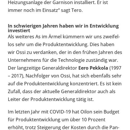
Hei­zungs­an­lage der Gar­ni­son instal­liert. Er ist
immer noch im Einsatz“ sagt Tero.
In schwie­ri­gen Jahren haben wir in Ent­wick­lung
inves­tiert
Als wei­te­res As im Ärmel kümmern wir uns zwei­fel­
los sehr um die Pro­dukt­ent­wick­lung. Dies haben
wir Ossi zu ver­dan­ken, der in den frühen Jahren des
Unter­neh­mens für die Tech­no­lo­gie zustän­dig war.
Der lang­zei­tige Gene­ral­di­rek­tor
Eero Pekkola
(1997
– 2017), Nach­fol­ger von Ossi, hat sich eben­falls sehr
auf die Pro­dukt­ent­wick­lung kon­zen­triert. Es ist kein
Zufall, dass der aktu­elle Gene­ral­di­rek­tor auch als
Leiter der Pro­dukt­ent­wick­lung tätig ist.
Im letzten Jahr mit COVID-19 hat Oilon sein Budget
für Pro­dukt­ent­wick­lung um über 10 Prozent
erhöht, trotz Stei­ge­rung der Kosten durch die Pan­