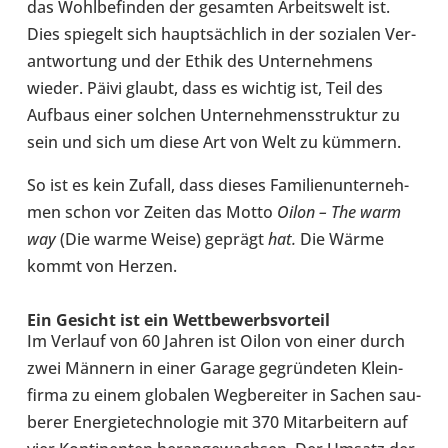
das Wohl­be­fin­den der gesam­ten Arbeits­welt ist.
Dies spie­gelt sich haupt­säch­lich in der sozia­len Ver­
ant­wor­tung und der Ethik des Unter­neh­mens
wieder. Päivi glaubt, dass es wichtig ist, Teil des
Aufbaus einer solchen Unter­neh­mens­struk­tur zu
sein und sich um diese Art von Welt zu kümmern.
So ist es kein Zufall, dass dieses Fami­li­en­un­ter­neh­
men schon vor Zeiten das Motto
Oilon – The warm
way
(Die warme Weise) geprägt
hat.
Die Wärme
kommt von Herzen.
Ein Gesicht ist ein Wett­be­werbs­vor­teil
Im Verlauf von 60 Jahren ist Oilon von einer durch
zwei Männern in einer Garage gegrün­de­ten Klein­
firma zu einem glo­ba­len Weg­be­rei­ter in Sachen sau­
be­rer Ener­gie­tech­no­lo­gie mit 370 Mit­ar­bei­tern auf