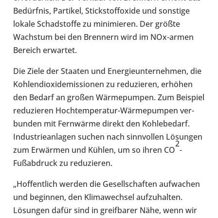
Bedürf­nis, Par­ti­kel, Stick­stoff­oxide und sons­tige
lokale Schad­stoffe zu mini­mie­ren. Der größte
Wachs­tum bei den Bren­nern wird im NOx-​armen
Bereich erwar­tet.
Die Ziele der Staaten und Ener­gie­un­ter­neh­men, die
Koh­len­di­oxid­emis­sio­nen zu redu­zie­ren, erhöhen
den Bedarf an großen Wär­me­pum­pen. Zum Bei­spiel
redu­zie­ren Hochtemperatur-​Wärmepumpen ver­
bun­den mit Fern­wärme direkt den Koh­le­be­darf.
Indus­trie­an­la­gen suchen nach sinn­vol­len Lösun­gen
2
zum Erwär­men und Kühlen, um so ihren CO
-​
Fußabdruck zu redu­zie­ren.
„Hof­fent­lich werden die Gesell­schaf­ten auf­wa­chen
und begin­nen, den Kli­ma­wech­sel auf­zu­hal­ten.
Lösun­gen dafür sind in greif­ba­rer Nähe, wenn wir