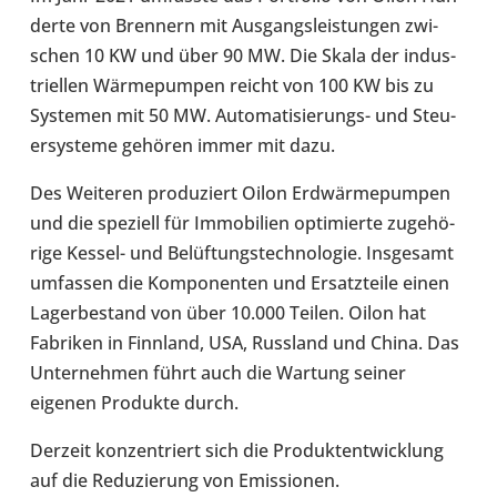
derte von Bren­nern mit Aus­gangs­leis­tun­gen zwi­
schen 10 KW und über 90 MW. Die Skala der indus­
tri­el­len Wär­me­pum­pen reicht von 100 KW bis zu
Sys­te­men mit 50 MW. Automatisierungs-​ und Steu­
er­sys­teme gehören immer mit dazu.
Des Wei­te­ren pro­du­ziert Oilon Erd­wär­me­pum­pen
und die spe­zi­ell für Immo­bi­lien opti­mierte zuge­hö­
rige Kessel- und Belüf­tungs­tech­no­lo­gie. Ins­ge­samt
umfas­sen die Kom­po­nen­ten und Ersatz­teile einen
Lager­be­stand von über 10.000 Teilen. Oilon hat
Fabri­ken in Finn­land, USA, Russ­land und China. Das
Unter­neh­men führt auch die Wartung seiner
eigenen Pro­dukte durch.
Derzeit kon­zen­triert sich die Pro­dukt­ent­wick­lung
auf die Redu­zie­rung von Emis­sio­nen.