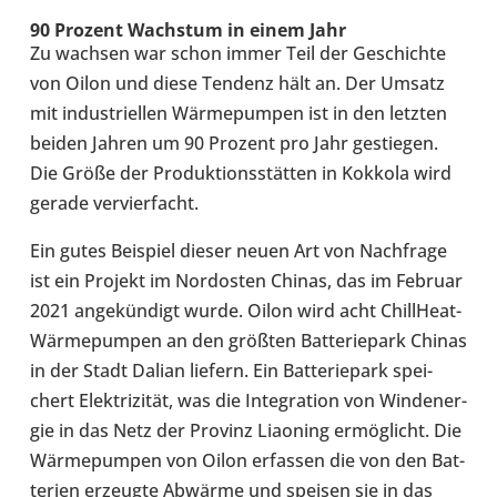
90 Prozent Wachs­tum in einem Jahr
Zu wachsen war schon immer Teil der Geschichte
von Oilon und diese Tendenz hält an. Der Umsatz
mit indus­tri­el­len Wär­me­pum­pen ist in den letzten
beiden Jahren um 90 Prozent pro Jahr gestie­gen.
Die Größe der Pro­duk­ti­ons­stät­ten in Kokkola wird
gerade ver­vier­facht.
Ein gutes Bei­spiel dieser neuen Art von Nach­frage
ist ein Projekt im Nord­os­ten Chinas, das im Februar
2021 ange­kün­digt wurde. Oilon wird acht ChillHeat-​
Wärmepumpen an den größten Bat­te­rie­park Chinas
in der Stadt Dalian liefern. Ein Bat­te­rie­park spei­
chert Elek­tri­zi­tät, was die Inte­gra­tion von Wind­ener­
gie in das Netz der Provinz Liao­ning ermög­licht. Die
Wär­me­pum­pen von Oilon erfas­sen die von den Bat­
te­rien erzeugte Abwärme und speisen sie in das