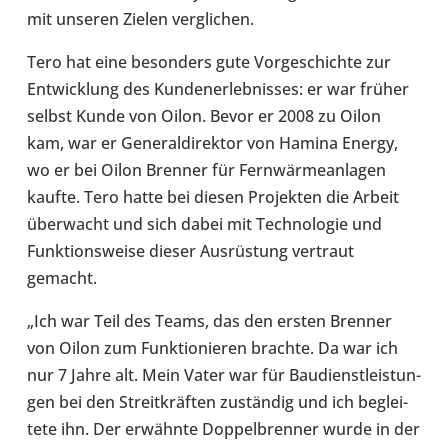
mit unseren Zielen ver­gli­chen.
Tero hat eine beson­ders gute Vor­ge­schichte zur
Ent­wick­lung des Kun­den­er­leb­nis­ses: er war früher
selbst Kunde von Oilon. Bevor er 2008 zu Oilon
kam, war er Gene­ral­di­rek­tor von Hamina Energy,
wo er bei Oilon Brenner für Fern­wär­me­an­la­gen
kaufte. Tero hatte bei diesen Pro­jek­ten die Arbeit
über­wacht und sich dabei mit Tech­no­lo­gie und
Funk­ti­ons­weise dieser Aus­rüs­tung ver­traut
gemacht.
„Ich war Teil des Teams, das den ersten Brenner
von Oilon zum Funk­tio­nie­ren brachte. Da war ich
nur 7 Jahre alt. Mein Vater war für Bau­dienst­leis­tun­
gen bei den Streit­kräf­ten zustän­dig und ich beglei­
tete ihn. Der erwähnte Dop­pel­bren­ner wurde in der