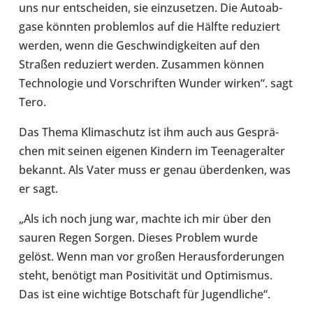
uns nur ent­schei­den, sie ein­zu­set­zen. Die Auto­ab­
gase könnten pro­blem­los auf die Hälfte redu­ziert
werden, wenn die Geschwin­dig­kei­ten auf den
Straßen redu­ziert werden. Zusam­men können
Tech­no­lo­gie und Vor­schrif­ten Wunder wirken“. sagt
Tero.
Das Thema Kli­ma­schutz ist ihm auch aus Gesprä­
chen mit seinen eigenen Kindern im Teen­ager­al­ter
bekannt. Als Vater muss er genau über­den­ken, was
er sagt.
„Als ich noch jung war, machte ich mir über den
sauren Regen Sorgen. Dieses Problem wurde
gelöst. Wenn man vor großen Her­aus­for­de­run­gen
steht, benö­tigt man Posi­ti­vi­tät und Opti­mis­mus.
Das ist eine wich­tige Bot­schaft für Jugend­li­che“.