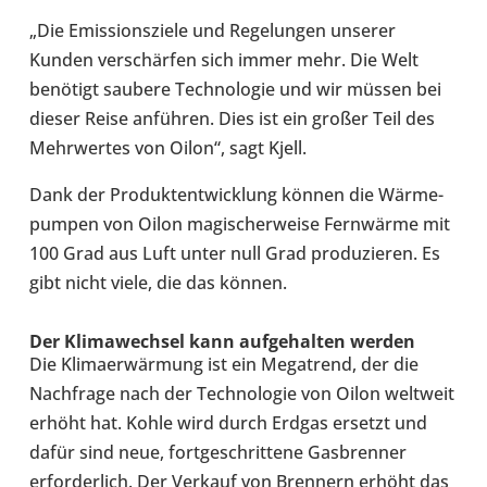
„Die Emis­si­ons­ziele und Rege­lun­gen unserer
Kunden ver­schär­fen sich immer mehr. Die Welt
benö­tigt saubere Tech­no­lo­gie und wir müssen bei
dieser Reise anfüh­ren. Dies ist ein großer Teil des
Mehr­wer­tes von Oilon“, sagt Kjell.
Dank der Pro­dukt­ent­wick­lung können die Wär­me­
pum­pen von Oilon magi­scher­weise Fern­wärme mit
100 Grad aus Luft unter null Grad pro­du­zie­ren. Es
gibt nicht viele, die das können.
Der Kli­ma­wech­sel kann auf­ge­hal­ten werden
Die Kli­ma­er­wär­mung ist ein Mega­trend, der die
Nach­frage nach der Tech­no­lo­gie von Oilon welt­weit
erhöht hat. Kohle wird durch Erdgas ersetzt und
dafür sind neue, fort­ge­schrit­tene Gas­bren­ner
erfor­der­lich. Der Verkauf von Bren­nern erhöht das