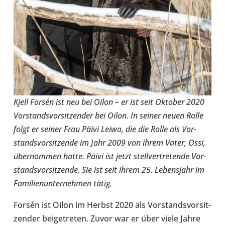
Kjell Forsén ist neu bei Oilon – er ist seit Oktober 2020
Vor­stands­vor­sit­zen­der bei Oilon. In seiner neuen Rolle
folgt er seiner Frau Päivi Leiwo, die die Rolle als Vor­
stands­vor­sit­zende im Jahr 2009 von ihrem Vater, Ossi,
über­nom­men hatte. Päivi ist jetzt stell­ver­tre­tende Vor­
stands­vor­sit­zende. Sie ist seit ihrem 25. Lebens­jahr im
Fami­li­en­un­ter­neh­men tätig.
Forsén ist Oilon im Herbst 2020 als Vor­stands­vor­sit­
zen­der bei­getre­ten. Zuvor war er über viele Jahre