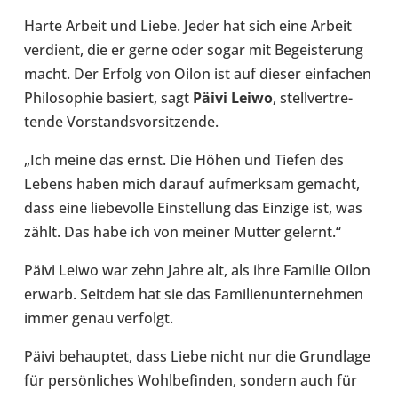
Harte Arbeit und Liebe. Jeder hat sich eine Arbeit
ver­dient, die er gerne oder sogar mit Begeis­te­rung
macht. Der Erfolg von Oilon ist auf dieser ein­fa­chen
Phi­lo­so­phie basiert, sagt
Päivi Leiwo
, stell­ver­tre­
tende Vor­stands­vor­sit­zende.
„Ich meine das ernst. Die Höhen und Tiefen des
Lebens haben mich darauf auf­merk­sam gemacht,
dass eine lie­be­volle Ein­stel­lung das Einzige ist, was
zählt. Das habe ich von meiner Mutter gelernt.“
Päivi Leiwo war zehn Jahre alt, als ihre Familie Oilon
erwarb. Seitdem hat sie das Fami­li­en­un­ter­neh­men
immer genau ver­folgt.
Päivi behaup­tet, dass Liebe nicht nur die Grund­lage
für per­sön­li­ches Wohl­be­fin­den, sondern auch für