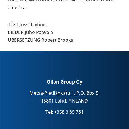
ame­rika.
TEXT Jussi Lai­ti­nen
BILDER Juho Paavola
ÜBER­SET­ZUNG Robert Brooks
Oilon Group Oy
Metsä-Pietilänkatu 1, P.O. Box 5,
15801 Lahti, FINLAND
Tel: +358 3 85 761