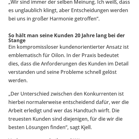
„Wir sind immer der selben Meinung. Ich weiß, dass
es unglaub­lich klingt, aber Ent­schei­dun­gen werden
bei uns in großer Har­mo­nie getrof­fen“.
So hält man seine Kunden 20 Jahre lang bei der
Stange
Ein kom­pro­miss­lo­ser kun­den­ori­en­tier­ter Ansatz ist
emble­ma­tisch für Oilon. In der Praxis bedeu­tet
dies, dass die Anfor­de­run­gen des Kunden im Detail
ver­stan­den und seine Pro­bleme schnell gelöst
werden.
„Der Unter­schied zwi­schen den Kon­kur­ren­ten ist
hierbei nor­ma­ler­weise ent­schei­dend dafür, wer die
Arbeit erle­digt und wer das Hand­tuch wirft. Die
treu­es­ten Kunden sind die­je­ni­gen, für die wir die
besten Lösun­gen finden“, sagt Kjell.