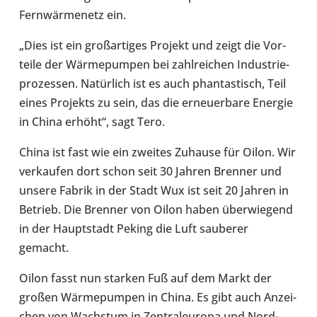
Fern­wär­me­netz ein.
„Dies ist ein groß­ar­ti­ges Projekt und zeigt die Vor­
teile der Wär­me­pum­pen bei zahl­rei­chen Indus­trie­
pro­zes­sen. Natür­lich ist es auch phan­tas­tisch, Teil
eines Pro­jekts zu sein, das die erneu­er­bare Energie
in China erhöht“, sagt Tero.
China ist fast wie ein zweites Zuhause für Oilon. Wir
ver­kau­fen dort schon seit 30 Jahren Brenner und
unsere Fabrik in der Stadt Wux ist seit 20 Jahren in
Betrieb. Die Brenner von Oilon haben über­wie­gend
in der Haupt­stadt Peking die Luft sau­be­rer
gemacht.
Oilon fasst nun starken Fuß auf dem Markt der
großen Wär­me­pum­pen in China. Es gibt auch Anzei­
chen von Wachs­tum in Zen­tral­eu­ropa und Nord­