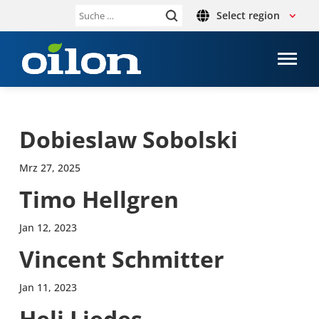
Select region
Suche
nach:
Dobies­law Sobol­ski
Mrz 27, 2025
Timo Hell­gren
Jan 12, 2023
Vincent Schmit­ter
Jan 11, 2023
Heli Liedes