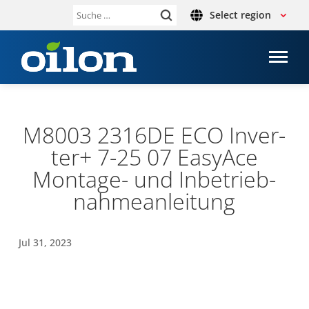
Select region
Suche
nach:
M8003 2316DE ECO Inver­
ter+ 7-25 07 EasyAce
Montage-​ und Inbe­trieb­
nah­me­an­lei­tung
Jul 31, 2023