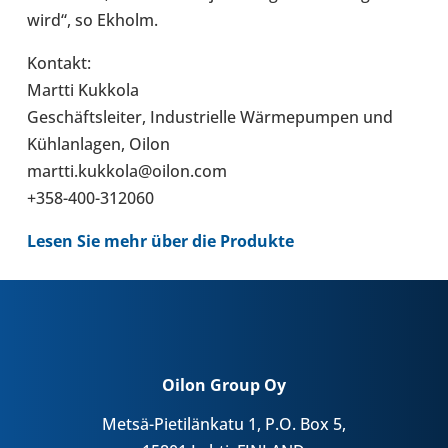
wird“, so Ekholm.
Kontakt:
Martti Kukkola
Geschäfts­lei­ter, Indus­tri­elle Wär­me­pum­pen und
Kühl­an­la­gen, Oilon
martti.kukkola@oilon.com
+358-400-312060
Lesen Sie mehr über die Pro­dukte
Oilon Group Oy
Metsä-Pietilänkatu 1, P.O. Box 5,