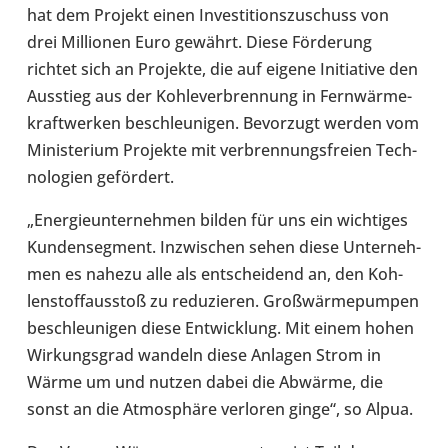
hat dem Projekt einen Inves­ti­ti­ons­zu­schuss von
drei Mil­lio­nen Euro gewährt. Diese För­de­rung
richtet sich an Pro­jekte, die auf eigene Initia­tive den
Aus­stieg aus der Koh­le­ver­bren­nung in Fern­wär­me­
kraft­wer­ken beschleu­ni­gen. Bevor­zugt werden vom
Minis­te­rium Pro­jekte mit ver­bren­nungs­freien Tech­
no­lo­gien geför­dert.
„Ener­gie­un­ter­neh­men bilden für uns ein wich­ti­ges
Kun­den­seg­ment. Inzwi­schen sehen diese Unter­neh­
men es nahezu alle als ent­schei­dend an, den Koh­
len­stoff­aus­stoß zu redu­zie­ren. Groß­wär­me­pum­pen
beschleu­ni­gen diese Ent­wick­lung. Mit einem hohen
Wir­kungs­grad wandeln diese Anlagen Strom in
Wärme um und nutzen dabei die Abwärme, die
sonst an die Atmo­sphäre ver­lo­ren ginge“, so Alpua.