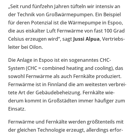
„Seit rund fünf­zehn Jahren tüfteln wir inten­siv an
der Technik von Groß­wär­me­pum­pen. Ein Bei­spiel
für deren Poten­zial ist die Wär­me­pumpe in Espoo,
die aus eis­kal­ter Luft Fern­wärme von fast 100 Grad
Celsius erzeu­gen wird“, sagt
Jussi Alpua
, Ver­triebs­
lei­ter bei Oilon.
Die Anlage in Espoo ist ein soge­nann­tes CHC-​
System (CHC = com­bi­ned heating and cooling), das
sowohl Fern­wärme als auch Fern­kälte pro­du­ziert.
Fern­wärme ist in Finn­land die am wei­tes­ten ver­brei­
tete Art der Gebäu­de­be­hei­zung. Fern­kälte wie­
derum kommt in Groß­städ­ten immer häu­fi­ger zum
Einsatz.
Fern­wärme und Fern­kälte werden größ­ten­teils mit
der glei­chen Tech­no­lo­gie erzeugt, aller­dings erfor­