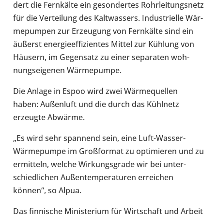
dert die Fern­kälte ein geson­der­tes Rohr­lei­tungs­netz
für die Ver­tei­lung des Kalt­was­sers. Indus­tri­elle Wär­
me­pum­pen zur Erzeu­gung von Fern­kälte sind ein
äußerst ener­gie­ef­fi­zi­en­tes Mittel zur Kühlung von
Häusern, im Gegen­satz zu einer sepa­ra­ten woh­
nungs­ei­ge­nen Wär­me­pumpe.
Die Anlage in Espoo wird zwei Wär­me­quel­len
haben: Außen­luft und die durch das Kühl­netz
erzeugte Abwärme.
„Es wird sehr span­nend sein, eine Luft-​Wasser-
Wärmepumpe im Groß­for­mat zu opti­mie­ren und zu
ermit­teln, welche Wir­kungs­grade wir bei unter­
schied­li­chen Außen­tem­pe­ra­tu­ren errei­chen
können“, so Alpua.
Das fin­ni­sche Minis­te­rium für Wirt­schaft und Arbeit