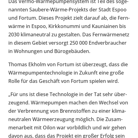
Das Vermo-​Wärmepumpensystem ist Teil des soge­
nann­ten Saubere-​Wärme-Projekts der Stadt Espoo
und Fortum. Dieses Projekt zielt darauf ab, die Fern­
wärme in Espoo, Kirk­ko­nummi und Kau­niai­nen bis
2030 kli­ma­neu­tral zu gestal­ten. Das Fern­wär­me­netz
in diesem Gebiet ver­sorgt 250 000 End­ver­brau­cher
in Woh­nun­gen und Büro­ge­bäu­den.
Thomas Ekholm von Fortum ist über­zeugt, dass die
Wär­me­pum­pen­tech­no­lo­gie in Zukunft eine große
Rolle für das Geschäft von Fortum spielen wird.
„Für uns ist diese Tech­no­lo­gie in der Tat sehr über­
zeu­gend. Wär­me­pum­pen machen den Wechsel von
der Ver­bren­nung von Brenn­stof­fen zu einer kli­ma­
neu­tra­len Wär­me­er­zeu­gung möglich. Die Zusam­
men­ar­beit mit Oilon war vor­bild­lich und wir gehen
davon aus, dass das Projekt ein großer Erfolg sein