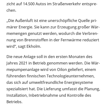
zicht auf 14.500 Autos im Stra­ßen­ver­kehr ent­spre­
chen.
„Die Außen­luft ist eine uner­schöpf­li­che Quelle pri­
mä­rer Energie. Sie kann zur Erzeu­gung großer Wär­
me­men­gen genutzt werden, wodurch die Ver­bren­
nung von Brenn­stof­fen in der Fern­wärme redu­ziert
wird“, sagt Ekholm.
Die neue Anlage soll in den ersten Monaten des
Jahres 2021 in Betrieb genom­men werden. Die Wär­
me­pum­pen­an­lage wird von Oilon gelie­fert, einem
füh­ren­den fin­ni­schen Tech­no­lo­gie­un­ter­neh­men,
das sich auf umwelt­freund­li­che Ener­gie­sys­teme
spe­zia­li­siert hat. Die Lie­fe­rung umfasst die Planung,
Instal­la­tion, Inbe­trieb­nahme und Kon­trolle des
Betriebs.