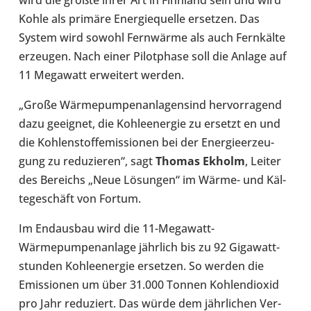
Kohle als primäre Ener­gie­quelle erset­zen. Das
System wird sowohl Fern­wärme als auch Fern­kälte
erzeu­gen. Nach einer Pilot­phase soll die Anlage auf
11 Mega­watt erwei­tert werden.
„Große Wär­me­pum­pen­an­la­gen­sind her­vor­ra­gend
dazu geeig­net, die Koh­le­en­er­gie zu ersetzt en und
die Koh­len­stoff­emis­sio­nen bei der Ener­gie­er­zeu­
gung zu redu­zie­ren“, sagt
Thomas Ekholm
, Leiter
des Bereichs „Neue Lösun­gen“ im Wärme- und Käl­
te­ge­schäft von Fortum.
Im End­aus­bau wird die 11-​Megawatt-
Wärmepumpenanlage jähr­lich bis zu 92 Giga­watt­
stun­den Koh­le­en­er­gie erset­zen. So werden die
Emis­sio­nen um über 31.000 Tonnen Koh­len­di­oxid
pro Jahr redu­ziert. Das würde dem jähr­li­chen Ver­