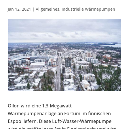
Jan 12, 2021
|
All­ge­mei­nes
,
Indus­tri­elle Wär­me­pum­pen
Oilon wird eine 1,3-​Megawatt-
Wärmepumpenanlage an Fortum im fin­ni­schen
Espoo liefern. Diese Luft-​Wasser-Wärmepumpe
wird die größte ihrer Art in Finn­land sein und wird