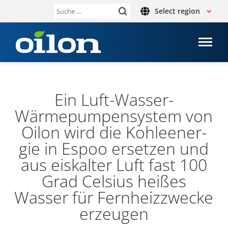
Select region
Suche
nach:
Ein Luft-​Wasser-
Wärmepumpensystem von
Oilon wird die Koh­le­en­er­
gie in Espoo erset­zen und
aus eis­kal­ter Luft fast 100
Grad Celsius heißes
Wasser für Fern­heiz­zwe­cke
erzeu­gen