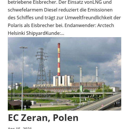
betrie­bene Eis­bre­cher. Der Einsatz vonLNG und
schwe­fel­ar­mem Diesel redu­ziert die Emis­sio­nen
des Schif­fes und trägt zur Umwelt­freund­lich­keit der
Polaris als Eis­bre­cher bei. End­an­wen­der: Arctech
Hel­sinki Shi­py­ard­Kunde:...
EC Zeran, Polen
Apr 15, 2021