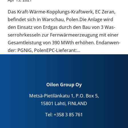
Das Kraft-​Wärme-Kopplungs-Kraftwerk, EC Zeran,
befin­det sich in War­schau, Polen.Die Anlage wird
den Einsatz von Erdgas durch den Bau von 3 Was­
ser­rohr­kes­seln zur Fern­wär­me­er­zeu­gung mit einer
Gesamt­leis­tung von 390 MWth erhöhen. End­an­wen­
der: PGNiG, PolenEPC-​Lieferant:...
Oilon Group Oy
Metsä-Pietilänkatu 1, P.O. Box 5,
15801 Lahti, FINLAND
Tel: +358 3 85 761