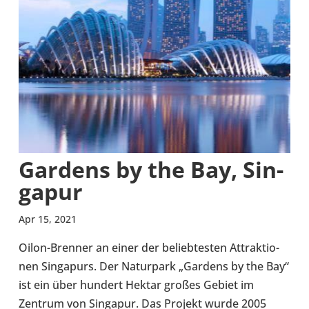
Gardens by the Bay, Sin­
ga­pur
Apr 15, 2021
Oilon-​Brenner an einer der belieb­tes­ten Attrak­tio­
nen Sin­ga­purs. Der Natur­park „Gardens by the Bay“
ist ein über hundert Hektar großes Gebiet im
Zentrum von Sin­ga­pur. Das Projekt wurde 2005