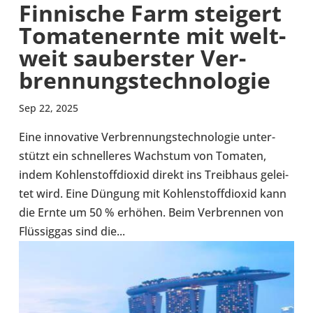
Fin­ni­sche Farm stei­gert
Toma­ten­ernte mit welt­
weit sau­bers­ter Ver­
bren­nungs­tech­no­lo­gie
Sep 22, 2025
Eine inno­va­tive Ver­bren­nungs­tech­no­lo­gie unter­
stützt ein schnel­le­res Wachs­tum von Tomaten,
indem Koh­len­stoff­di­oxid direkt ins Treib­haus gelei­
tet wird. Eine Düngung mit Koh­len­stoff­di­oxid kann
die Ernte um 50 % erhöhen. Beim Ver­bren­nen von
Flüs­sig­gas sind die...