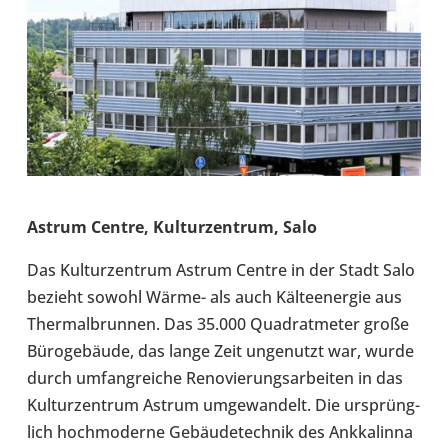
Astrum Centre, Kul­tur­zen­trum, Salo
Das Kul­tur­zen­trum Astrum Centre in der Stadt Salo
bezieht sowohl Wärme- als auch Käl­te­en­er­gie aus
Ther­mal­brun­nen. Das 35.000 Qua­drat­me­ter große
Büro­ge­bäude, das lange Zeit unge­nutzt war, wurde
durch umfang­rei­che Reno­vie­rungs­ar­bei­ten in das
Kul­tur­zen­trum Astrum umge­wan­delt. Die ursprüng­
lich hoch­mo­derne Gebäu­de­tech­nik des Ank­ka­linna