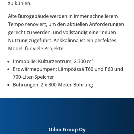
zu kühlen.
Alte Büro­ge­bäude werden in immer schnel­le­rem
Tempo reno­viert, um den aktu­el­len Anfor­de­run­gen
gerecht zu werden, und voll­stän­dig einer neuen
Nutzung zuge­führt. Ank­ka­linna ist ein per­fek­tes
Modell für viele Pro­jekte.
Immo­bi­lie: Kul­tur­zen­trum, 2.300 m²
Erd­wär­me­pum­pen: Läm­pöässä T60 und P60 und
700-​Liter-Speicher
Boh­run­gen: 2 x 300-​Meter-Bohrung
Oilon Group Oy