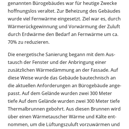
genann­ten Büro­ge­bäu­des war für heutige Zwecke
hoff­nungs­los ver­al­tet. Zur Behei­zung des Gebäu­des
wurde viel Fern­wärme ein­ge­setzt. Ziel war es, durch
Wär­me­rück­ge­win­nung und Vor­wär­mung der Zuluft
durch Erd­wärme den Bedarf an Fern­wärme um ca.
70% zu redu­zie­ren.
Die ener­ge­ti­sche Sanie­rung begann mit dem Aus­
tausch der Fenster und der Anbrin­gung einer
zusätz­li­chen Wär­me­däm­mung an der Fassade. Auf
diese Weise wurde das Gebäude bau­tech­nisch an
die aktu­el­len Anfor­de­run­gen an Büro­ge­bäude ange­
passt. Auf dem Gelände wurden zwei 300 Meter
tiefe Auf dem Gelände wurden zwei 300 Meter tiefe
Ther­mal­brun­nen gebohrt. Aus diesen Brunnen wird
über einen Wär­me­tau­scher Wärme und Kälte ent­
nom­men, um die Lüf­tungs­zu­luft vor­zu­wär­men und