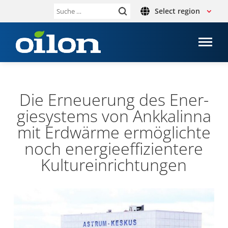
Select region
Suche
nach:
Die Erneue­rung des Ener­
gie­sys­tems von Ank­ka­linna
mit Erd­wärme ermög­lichte
noch ener­gie­ef­fi­zi­en­tere
Kul­tur­ein­rich­tun­gen