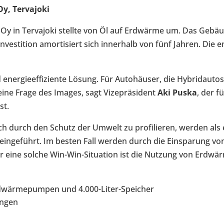
y, Ter­va­joki
ke Oy in Ter­va­joki stellte von Öl auf Erd­wärme um. Das Ge
ves­ti­tion amor­ti­siert sich inner­halb von fünf Jahren. Die en
ener­gie­ef­fi­zi­ente Lösung. Für Auto­häu­ser, die Hybrid­au­tos
 eine Frage des Images, sagt Vize­prä­si­dent
Aki Puska
, der fü
st.
h durch den Schutz der Umwelt zu pro­fi­lie­ren, werden als e
in­ge­führt. Im besten Fall werden durch die Ein­spa­rung 
für eine solche Win-​Win-Situation ist die Nutzung von Erd­w
­wär­me­pum­pen und 4.000-​Liter-Speicher
ungen