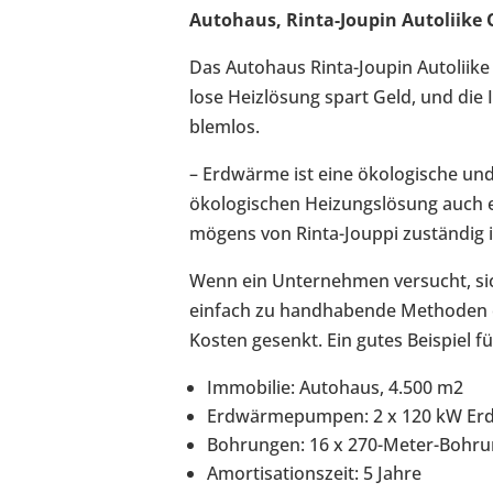
Auto­haus, Rinta-​Joupin Auto­liike O
Das Auto­haus Rinta-​Joupin Auto­lii
lose Heiz­lö­sung spart Geld, und die In
blem­los.
– Erd­wärme ist eine öko­lo­gi­sche und 
öko­lo­gi­schen Hei­zungs­lö­sung auch
mö­gens von Rinta-​Jouppi zustän­dig i
Wenn ein Unter­neh­men ver­sucht, sic
einfach zu hand­ha­bende Metho­den e
Kosten gesenkt. Ein gutes Bei­spiel 
Immo­bi­lie: Auto­haus, 4.500 m2
Erd­wär­me­pum­pen: 2 x 120 kW Erd
Boh­run­gen: 16 x 270-​Meter-Bohr
Amor­ti­sa­ti­ons­zeit: 5 Jahre