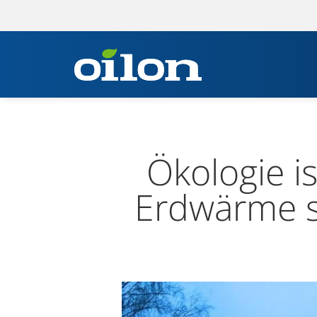
Öko­lo­gie 
Erd­wärme 