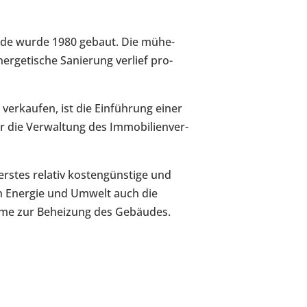
bäude wurde 1980 gebaut. Die mühe­
er­ge­ti­sche Sanie­rung verlief pro­
 ver­kau­fen, ist die Ein­füh­rung einer
r die Ver­wal­tung des Immo­bi­li­en­ver­
rstes relativ kos­ten­güns­tige und
von Energie und Umwelt auch die
ärme zur Behei­zung des Gebäu­des.