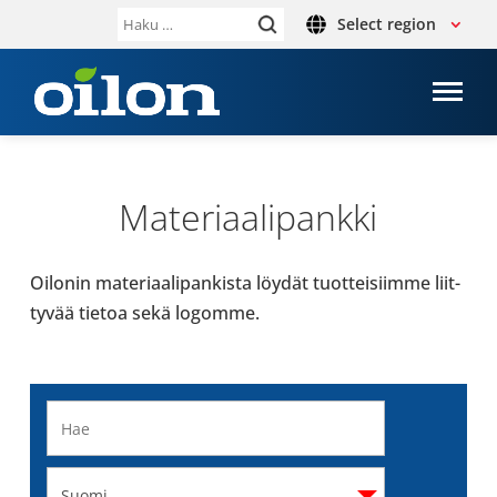
Select region
Haku:
Mate­ri­aa­li­pankki
Oilonin mate­ri­aa­li­pan­kista löydät tuot­tei­siimme liit­
ty­vää tietoa sekä logomme.