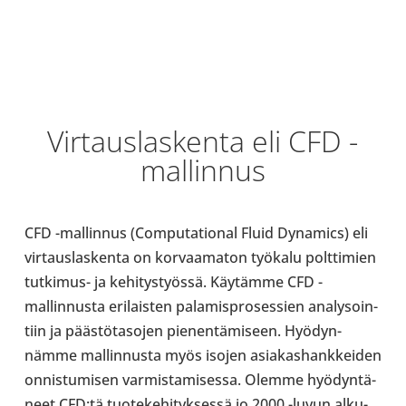
Vir­taus­las­kenta eli CFD -​
mallinnus
CFD -​mallinnus (Com­pu­ta­tio­nal Fluid Dyna­mics) eli
vir­taus­las­kenta on kor­vaa­ma­ton työkalu polt­ti­mien
tutkimus-​ ja kehi­tys­työssä. Käy­tämme CFD -​
mallinnusta eri­lais­ten pala­mis­pro­ses­sien ana­ly­soin­
tiin ja pääs­tö­ta­so­jen pie­nen­tä­mi­seen. Hyö­dyn­
nämme mal­lin­nusta myös isojen asia­kas­hank­kei­den
onnis­tu­mi­sen var­mis­ta­mi­sessa. Olemme hyö­dyn­tä­
neet CFD:tä tuo­te­ke­hi­tyk­sessä jo 2000 -luvun alku­