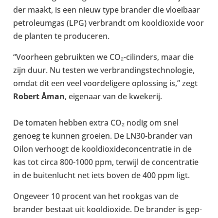
der maakt, is een nieuw type brander die vloeibaar
pet­ro­leum­gas (LPG) ver­brandt om kool­di­ox­ide voor
de planten te pro­du­ceren.
“Voorheen gebruikten we CO₂-​cilinders, maar die
zijn duur. Nu testen we ver­brand­ing­s­tech­no­lo­gie,
omdat dit een veel voor­deli­gere oplossing is,” zegt
Robert Åman
, eigen­aar van de kwekerij.
De tomaten hebben extra CO₂ nodig om snel
genoeg te kunnen groeien. De LN30-​brander van
Oilon ver­hoogt de kool­di­ox­i­de­con­cen­tratie in de
kas tot circa 800-1000 ppm, terwijl de con­cen­tratie
in de buiten­lucht net iets boven de 400 ppm ligt.
Ongeveer 10 procent van het rookgas van de
brander bestaat uit kool­di­ox­ide. De brander is gep­