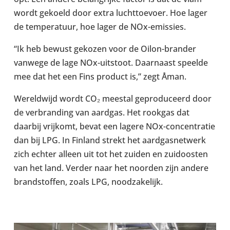
wordt gekoeld door extra lucht­to­e­voer. Hoe lager
de tem­per­atuur, hoe lager de NOx-​emissies.
“Ik heb bewust gekozen voor de Oilon-​brander
vanwege de lage NOx-​uitstoot. Daarnaast speelde
mee dat het een Fins product is,” zegt Åman.
Wereld­wijd wordt CO₂ meestal gepro­duceerd door
de ver­brand­ing van aardgas. Het rookgas dat
daarbij vrijkomt, bevat een lagere NOx-​concentratie
dan bij LPG. In Finland strekt het aardgas­netwerk
zich echter alleen uit tot het zuiden en zui­d­oos­ten
van het land. Verder naar het noorden zijn andere
brand­stof­fen, zoals LPG, noodza­kelijk.