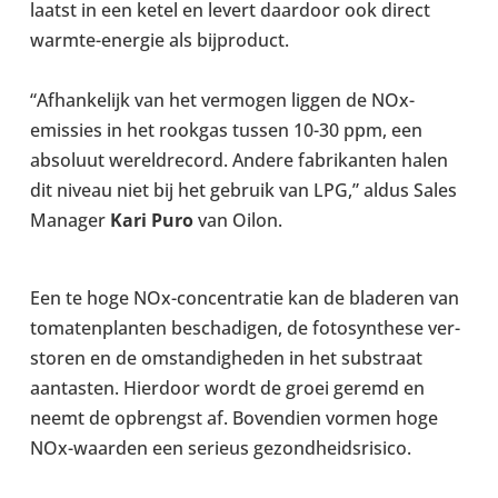
laatst in een ketel en levert daar­door ook direct
warmte-​energie als bij­product.
“Afhankelijk van het ver­mo­gen liggen de NOx-​
emissies in het rookgas tussen 10-30 ppm, een
abso­luut wereldre­cord. Andere fab­rik­anten halen
dit niveau niet bij het gebruik van LPG,” aldus Sales
Manager
Kari Puro
van Oilon.
Een te hoge NOx-​concentratie kan de bladeren van
tomaten­planten beschadi­gen, de foto­syn­these ver­
storen en de omstandigheden in het sub­straat
aant­asten. Hier­door wordt de groei geremd en
neemt de opbrengst af. Boven­dien vormen hoge
NOx-​waarden een serieus gezond­heidsris­ico.