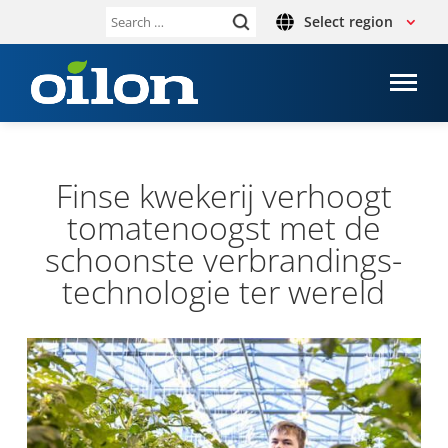
Select region
Search
for:
Finse kwekerij ver­hoogt
tomatenoogst met de
schoon­ste ver­brand­ing­s­
tech­no­lo­gie ter wereld