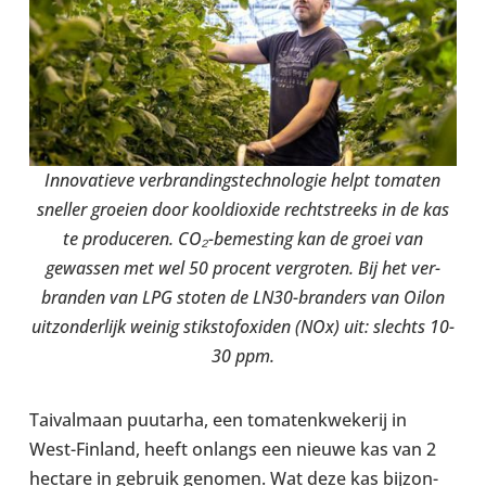
Innov­atieve ver­brand­ing­s­tech­no­lo­gie helpt tomaten
sneller groeien door kool­di­ox­ide recht­streeks in de kas
te pro­du­ceren. CO₂-​bemesting kan de groei van
gewassen met wel 50 procent ver­gro­ten. Bij het ver­
branden van LPG stoten de LN30-​branders van Oilon
uitzon­der­lijk weinig stiksto­fox­iden (NOx) uit: slechts 10-
30 ppm.
Taival­maan puutarha, een tomaten­k­wekerij in
West-​Finland, heeft onlangs een nieuwe kas van 2
hectare in gebruik genomen. Wat deze kas bijzon­