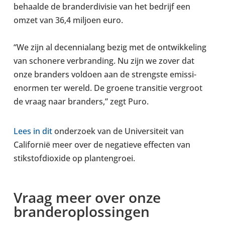
behaalde de brander­di­visie van het bedrijf een
omzet van 36,4 miljoen euro.
“We zijn al decen­ni­alang bezig met de ontwikkel­ing
van schonere ver­brand­ing. Nu zijn we zover dat
onze branders voldoen aan de streng­ste emis­si­
enor­men ter wereld. De groene trans­itie ver­g­root
de vraag naar branders,” zegt Puro.
Lees in dit
onderzoek van de Uni­versiteit van
Californië meer over de neg­atieve effecten van
stikstof­di­ox­ide op planten­groei.
Vraag meer over onze
branderoplossin­gen