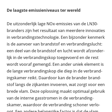
De laagste emis­si­eniveaus ter wereld
De uitzon­der­lijk lage NOx-​emissies van de LN30-​
branders zijn het res­ultaat van meer­dere innov­aties
in ver­brand­ing­s­tech­no­lo­gie. Een bijzon­der kenmerk
is de aanvoer van brand­stof en ver­brand­ings­lucht:
een deel van de brand­stof en lucht wordt afzon­der­
lijk in de ver­brand­ing­skop toege­vo­erd en de rest
wordt vooraf gemengd. Een ander uniek element is
de lange ver­brand­ing­skop die diep in de ver­brand­
ing­skamer reikt. Daar­door kan de brander brand­
stof langs de zijkanten invo­eren, wat zorgt voor een
brede vlam. Deze oplossing maakt optim­aal gebruik
van de interne gasstro­men in de ver­brand­ing­
skamer, waar­door de ver­brand­ing schoner ver­lo­
opt. Een andere belan­grijke factor is dat de vlam