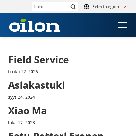
Select region
Haku:
Field Service
touko 12, 2026
Asia­kas­tuki
syys 24, 2024
Xiao Ma
loka 17, 2023
Eetu-​Petteri Eronen