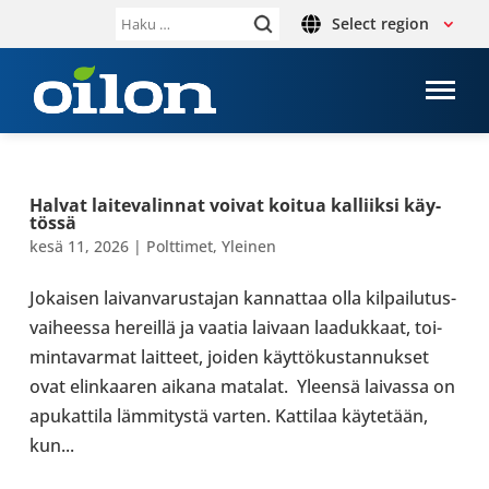
Select region
Haku:
Halvat lai­te­va­lin­nat voivat koitua kal­liiksi käy­
tössä
kesä 11, 2026
|
Polt­ti­met
,
Yleinen
Jokai­sen lai­van­va­rus­ta­jan kan­nat­taa olla kil­pai­lu­tus­
vai­heessa hereillä ja vaatia laivaan laa­duk­kaat, toi­
min­ta­var­mat lait­teet, joiden käyt­tö­kus­tan­nuk­set
ovat elin­kaa­ren aikana matalat. Yleensä lai­vassa on
apu­kat­tila läm­mi­tystä varten. Kat­ti­laa käy­te­tään,
kun...