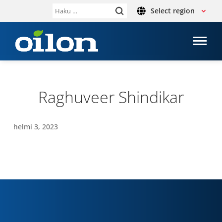
Select region
Haku:
Rag­hu­veer Shin­di­kar
helmi 3, 2023