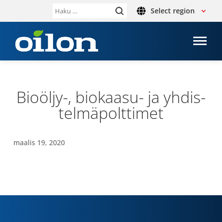
Select region
Haku:
Bioöljy-​, biokaasu-​ ja yhdis­
tel­mä­polt­ti­met
maalis 19, 2020