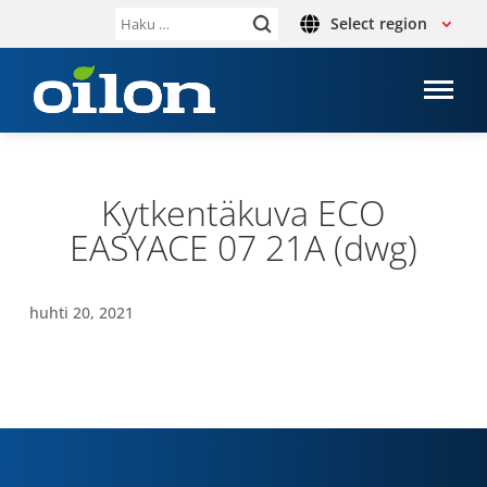
Select region
Haku:
Kyt­ken­tä­kuva ECO
EASYACE 07 21A (dwg)
huhti 20, 2021