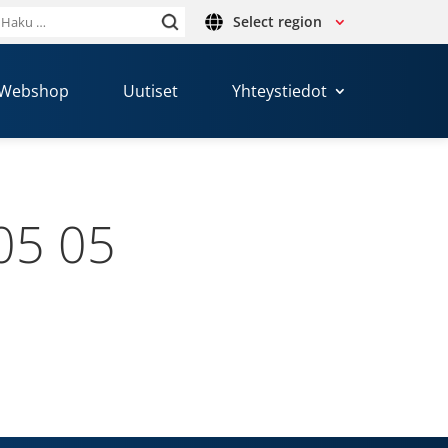
Select region
Haku:
Webshop
Uutiset
Yhteystiedot
05 05