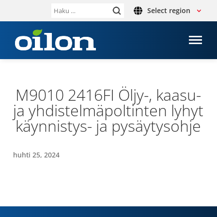
Select region
Haku:
M9010 2416FI Öljy-, kaasu-
ja yhdis­tel­mä­pol­tin­ten lyhyt
käynnistys-​ ja pysäy­tys­ohje
huhti 25, 2024