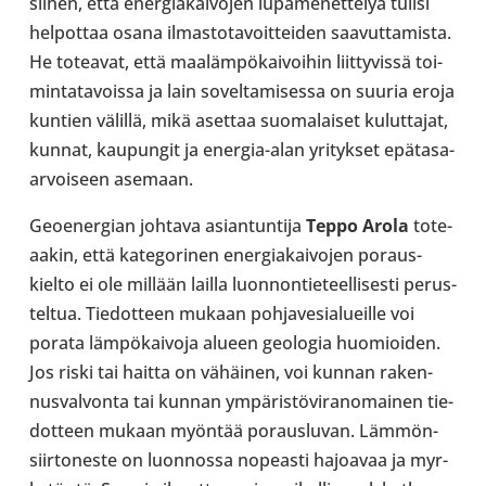
siihen, että ener­gia­kai­vo­jen lupa­me­net­te­lyä tulisi
hel­pot­taa osana ilmas­to­ta­voit­tei­den saa­vut­ta­mista.
He totea­vat, että maa­läm­pö­kai­voi­hin liit­ty­vissä toi­
min­ta­ta­voissa ja lain sovel­ta­mi­sessa on suuria eroja
kuntien välillä, mikä asettaa suo­ma­lai­set kulut­ta­jat,
kunnat, kau­pun­git ja energia-​alan yri­tyk­set epätasa-​
arvoiseen asemaan.
Geoe­ner­gian johtava asian­tun­tija
Teppo Arola
tote­
aa­kin, että kate­go­ri­nen ener­gia­kai­vo­jen poraus­
kielto ei ole millään lailla luon­non­tie­teel­li­sesti perus­
tel­tua. Tie­dot­teen mukaan poh­ja­ve­sia­lueille voi
porata läm­pö­kai­voja alueen geo­lo­gia huo­mioi­den.
Jos riski tai haitta on vähäi­nen, voi kunnan raken­
nus­val­vonta tai kunnan ympä­ris­tö­vi­ran­omai­nen tie­
dot­teen mukaan myöntää poraus­lu­van. Läm­mön­
siir­to­neste on luon­nossa nopeasti hajoa­vaa ja myr­