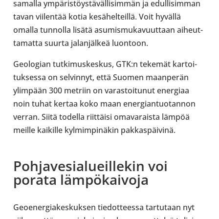
samalla ympä­ris­töys­tä­väl­li­sim­män ja edul­li­sim­man
tavan vii­len­tää kotia kesä­hel­teillä. Voit hyvällä
omalla tun­nolla lisätä asu­mis­mu­ka­vuut­taan aiheut­
ta­matta suurta jalan­jäl­keä luon­toon.
Geo­lo­gian tut­ki­mus­kes­kus, GTK:n tekemät kar­toi­
tuk­sessa on sel­vin­nyt, että Suomen maan­pe­rän
ylim­pään 300 metriin on varas­toi­tu­nut ener­giaa
noin tuhat kertaa koko maan ener­gian­tuo­tan­non
verran. Siitä todella riit­täisi oma­va­raista lämpöä
meille kai­kille kyl­mim­pi­nä­kin pak­kas­päi­vinä.
Poh­ja­ve­sia­lueil­le­kin voi
porata läm­pö­kai­voja
Geoe­ner­gia­kes­kuk­sen tie­dot­teessa tar­tu­taan nyt