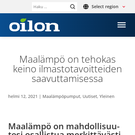
Select region
Haku:
Maa­lämpö on tehokas
keino ilmas­to­ta­voit­tei­den
saa­vut­ta­mi­sessa
helmi 12, 2021
|
Maa­läm­pö­pum­put
,
Uutiset
,
Yleinen
Maa­lämpö on mah­dol­li­suu­
tesi osal­lis­tua mer­kit­tä­västi