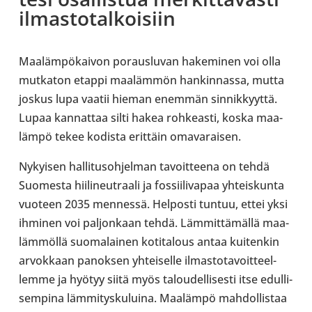
ilmas­to­tal­koi­siin
Maa­läm­pö­kai­von poraus­lu­van hake­mi­nen voi olla
mut­ka­ton etappi maa­läm­mön han­kin­nassa, mutta
joskus lupa vaatii hieman enemmän sin­nik­kyyttä.
Lupaa kan­nat­taa silti hakea roh­keasti, koska maa­
lämpö tekee kodista erit­täin oma­va­rai­sen.
Nykyi­sen hal­li­tus­oh­jel­man tavoit­teena on tehdä
Suo­mesta hii­li­neut­raali ja fos­sii­li­va­paa yhteis­kunta
vuoteen 2035 men­nessä. Hel­posti tuntuu, ettei yksi
ihminen voi pal­jon­kaan tehdä. Läm­mit­tä­mällä maa­
läm­möllä suo­ma­lai­nen koti­ta­lous antaa kui­ten­kin
arvok­kaan panok­sen yhtei­selle ilmas­to­ta­voit­teel­
lemme ja hyötyy siitä myös talou­del­li­sesti itse edul­li­
sem­pina läm­mi­tys­ku­luina. Maa­lämpö mah­dol­lis­taa