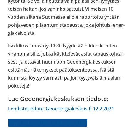
ky­töntä. Se voi aiheut­taa vain pai­kal­li­sen, lyhyt­kes­
toi­sen haitan, jos vahinko sat­tuisi. Vii­mei­sen 10
vuoden aikana Suo­messa ei ole rapor­toitu yhtään
poh­ja­ve­den pilaan­tu­mis­ta­pausta, joka joh­tuisi ener­
gia­kai­voista.
Iso kiitos ilmas­to­ys­tä­väl­li­syy­destä niiden kuntien
viran­omai­sille, jotka käsit­te­le­vät asiat tapaus­koh­tai­
sesti ja ottavat huo­mioon Geoe­ner­gia­kes­kuk­sen
esit­tä­mät näke­myk­set pää­tök­sen­teossa. Näistä
kun­nista löytyy var­masti paljon tyy­ty­väi­siä maa­läm­
pö­ko­teja!
Lue Geoe­ner­gia­kes­kuk­sen tiedote:
Leh­dis­tö­tie­dote_Geoe­ner­gia­kes­kus.fi 12.2.2021
Pyydä maa­läm­mön kus­tan­nusar­vio