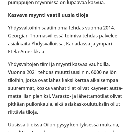
pump­pu­jen myyn­nissä on lupaa­vaa kasvua.
Kasvava myynti vaatii uusia tiloja
Yhdys­val­toi­hin saatiin oma tehdas vuonna 2014.
Geor­gian Tho­mas­vil­lessä toimiva tehdas pal­ve­lee
asiak­kaita Yhdys­val­loissa, Kana­dassa ja ympäri
Etelä-​Amerikkaa.
Yhdys­val­to­jen tiimi ja myynti kasvaa vauh­dilla.
Vuonna 2021 tehdas muutti uusiin n. 6000 neliön
tiloi­hin, jotka ovat lähes kaksi kertaa aikai­sem­paa
suu­rem­mat, koska vanhat tilat olivat käyneet aut­ta­
matta liian pie­niksi. Varasto-​ ja lähet­tä­mö­ti­lat olivat
pitkään pul­lon­kaula, eikä asia­kas­kou­lu­tuk­siin ollut
riit­tä­viä tiloja.
Uusissa tiloissa Oilon pysyy kehi­tyk­sessä mukana,