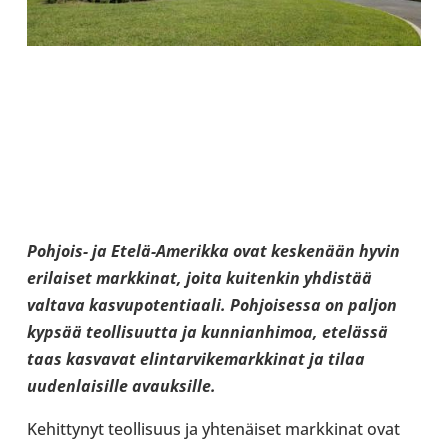
Pohjois-​ ja Etelä-​Amerikka ovat kes­ke­nään hyvin
eri­lai­set mark­ki­nat, joita kui­ten­kin yhdis­tää
valtava kas­vu­po­ten­ti­aali. Poh­joi­sessa on paljon
kypsää teol­li­suutta ja kun­nian­hi­moa, ete­lässä
taas kas­va­vat elin­tar­vi­ke­mark­ki­nat ja tilaa
uuden­lai­sille avauk­sille.
Kehit­ty­nyt teol­li­suus ja yhte­näi­set mark­ki­nat ovat