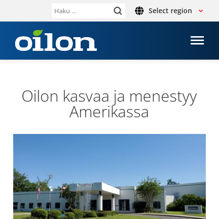
Select region
Haku:
Oilon kasvaa ja menes­tyy
Ame­ri­kassa