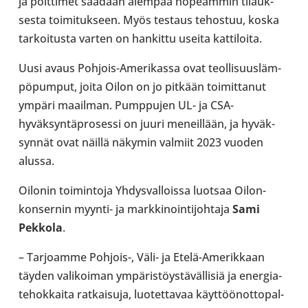
ja polt­ti­met saadaan aiempaa nopeam­min tilauk­
sesta toi­mi­tuk­seen. Myös testaus tehos­tuu, koska
tar­koi­tusta varten on han­kittu useita kat­ti­loita.
Uusi avaus Pohjois-​Amerikassa ovat teol­li­suus­läm­
pö­pum­put, joita Oilon on jo pitkään toi­mit­ta­nut
ympäri maa­il­man. Pump­pu­jen UL- ja CSA-​
hyväksyntäprosessi on juuri meneil­lään, ja hyväk­
syn­nät ovat näillä näkymin valmiit 2023 vuoden
alussa.
Oilonin toi­min­toja Yhdys­val­loissa luotsaa Oilon-​
konsernin myynti- ja mark­ki­noin­ti­joh­taja
Sami
Pekkola
.
– Tar­joamme Pohjois-​, Väli- ja Etelä-​Amerikkaan
täyden vali­koi­man ympä­ris­töys­tä­väl­li­siä ja ener­gia­
te­hok­kaita rat­kai­suja, luo­tet­ta­vaa käyt­töön­ot­to­pal­