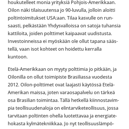
hou­ku­tel­leet monia yri­tyk­siä Pohjois-​Amerikkaan.
Oilon näki tilai­suu­tensa jo 90-​luvulla, jolloin aloitti
pol­tin­toi­mi­tuk­set USA:aan. Tilaa kas­vulle on run­
saasti, pel­käs­tään Yhdys­val­loissa on satoja tuhan­sia
kat­ti­loita, joiden polt­ti­met kai­paa­vat uudis­tusta.
Inves­toin­neissa ei myös­kään ole ollut tapana sääs­
tellä, vaan isot kohteet on hoi­dettu ker­ralla
kuntoon.
Etelä-​Amerikkaan on myyty polt­ti­mia jo pitkään, ja
Oilo­nilla on ollut toi­mi­piste Bra­si­liassa vuo­desta
2012. Oilon-​polttimet ovat laa­jasti käy­tössä Etelä-​
Amerikan maissa, joten varao­sa­pal­velu on tärkeä
osa Bra­si­lian toi­min­taa. Tällä het­kellä kiin­nos­ta­vim­
pia teol­li­suu­de­na­loja on elin­tar­vi­ke­teol­li­suus, jossa
tar­vi­taan pol­tin­ten ohella luo­tet­ta­vaa ja ener­gia­te­
ho­kasta kyl­mä­tek­niik­kaa. Jo nyt teol­li­suus­läm­pö­