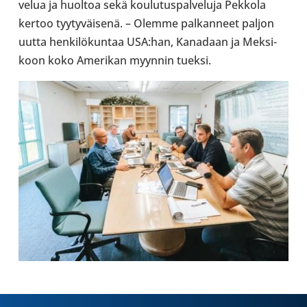
ve­lua ja huoltoa sekä kou­lu­tus­pal­ve­luja Pekkola
kertoo tyy­ty­väi­senä. – Olemme pal­kan­neet paljon
uutta hen­ki­lö­kun­taa USA:han, Kana­daan ja Mek­si­
koon koko Ame­ri­kan myynnin tueksi.