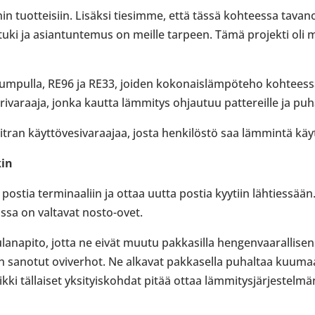
in tuot­tei­siin. Lisäksi tie­simme, että tässä koh­teessa tavan­
u tuki ja asian­tun­te­mus on meille tarpeen. Tämä pro­jekti oli me
pum­pulla, RE96 ja RE33, joiden koko­nais­läm­pö­teho koh­tee
i­va­raaja, jonka kautta läm­mi­tys ohjau­tuu pat­te­reille ja puhal­
tran käyt­tö­ve­si­va­raa­jaa, josta hen­ki­löstö saa läm­mintä käyt
kin
postia ter­mi­naa­liin ja ottaa uutta postia kyytiin läh­ties­sä
ssa on val­ta­vat nosto-​ovet.
a­na­pito, jotta ne eivät muutu pak­ka­silla hen­gen­vaa­ral­li­sen
 niin sanotut ovi­ver­hot. Ne alkavat pak­ka­sella puhal­taa kuu
i täl­lai­set yksi­tyis­koh­dat pitää ottaa läm­mi­tys­jär­jes­tel­