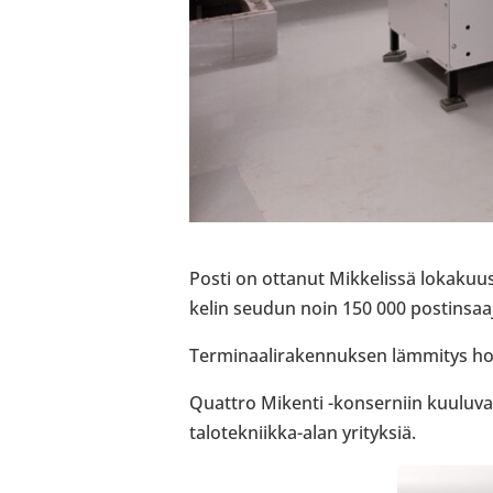
Posti on ottanut Mik­ke­lissä loka­kuuss
ke­lin seudun noin 150 000 pos­tin­saa­j
Ter­mi­naa­li­ra­ken­nuk­sen läm­mi­tys h
Quattro Mikenti -​konserniin kuuluva 
talotekniikka-​alan yri­tyk­siä.