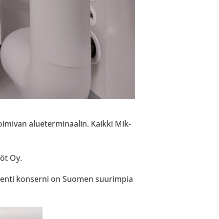
­mi­van alue­ter­mi­naa­lin. Kaikki Mik­
iöt Oy.
ikenti kon­serni on Suomen suu­rim­pia