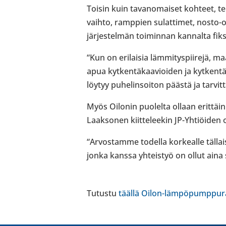
Toisin kuin tavan­omai­set kohteet, ter­m
vaihto, ramp­pien sulat­ti­met, nosto-​ov
jär­jes­tel­män toi­min­nan kan­nalta fik­
“Kun on eri­lai­sia läm­mi­tys­pii­rejä, m
apua kyt­ken­tä­kaa­vioi­den ja kyt­ken­t
löytyy puhe­lin­soi­ton päästä ja tar­vi
Myös Oilonin puo­lelta ollaan erit­täin 
Laak­so­nen kiit­te­lee­kin JP-​Yhtiöide
“Arvos­tamme todella kor­kealle täl­lai­
jonka kanssa yhteis­työ on ollut aina s
Tutustu
täällä Oilon-​lämpöpumppura