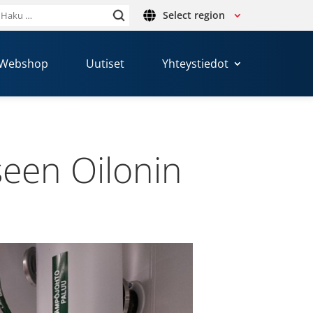
Select region
Haku:
Webshop
Uutiset
Yhteystiedot
­seen Oilonin