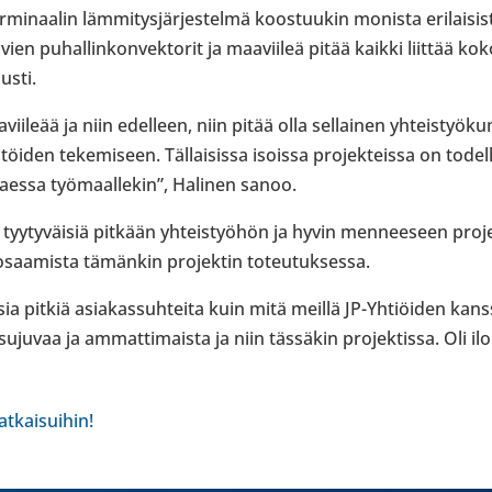
i­naa­lin läm­mi­tys­jär­jes­telmä koos­tuu­kin monista eri­lai­sist
ien puhal­lin­kon­vek­to­rit ja maa­vii­leä pitää kaikki liittää kok
susti.
aa­vii­leää ja niin edel­leen, niin pitää olla sel­lai­nen yhteis­työ
ä­töi­den teke­mi­seen. Täl­lai­sissa isoissa pro­jek­teissa on tod
t­taessa työ­maal­le­kin”, Halinen sanoo.
tyy­ty­väi­siä pitkään yhteis­työ­hön ja hyvin men­nee­seen pro­j
n osaa­mista tämän­kin pro­jek­tin toteu­tuk­sessa.
sia pitkiä asia­kas­suh­teita kuin mitä meillä JP-​Yhtiöiden kanss
ujuvaa ja ammat­ti­maista ja niin täs­sä­kin pro­jek­tissa. Oli 
tkaisuihin!