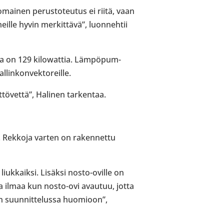
omai­nen perus­to­teu­tus ei riitä, vaan
ille hyvin mer­kit­tävä”, luon­neh­tii
ssa on 129 kilowattia. Läm­pö­pum­
lin­kon­vek­to­reille.
­tö­vettä”, Halinen tar­ken­taa.
än. Rekkoja varten on raken­nettu
 liuk­kaiksi. Lisäksi nosto-​oville on
maa ilmaa kun nosto-​ovi avautuu, jotta
män suun­nit­te­lussa huo­mioon”,