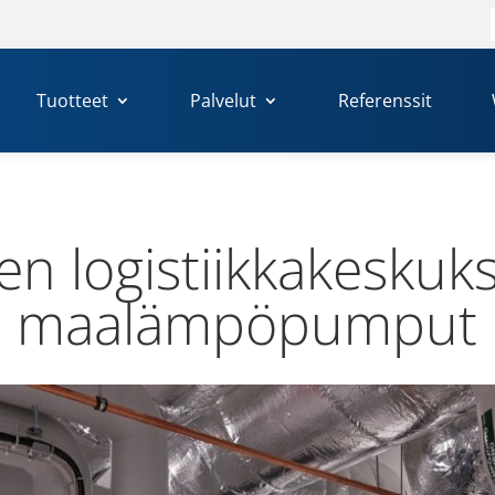
Tuotteet
Palvelut
Referenssit
n logis­tiik­ka­kes­kuk
maa­läm­pö­pum­put