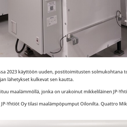
a 2023 käyt­töön uuden, pos­ti­toi­mi­tus­ten sol­mu­koh­tana toi
an lähe­tyk­set kul­ke­vat sen kautta.
oituu maa­läm­möllä, jonka on ura­koi­nut mik­ke­li­läi­nen JP-​Yht
JP-​Yhtiöt Oy tilasi maa­läm­pö­pum­put Oilo­nilta. Quattro M