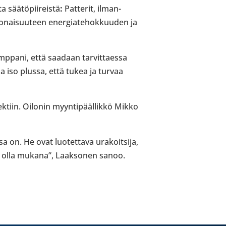
a sää­tö­pii­reistä
:
Pat­te­rit, ilman­
o­nai­suu­teen ener­gia­te­hok­kuu­den ja
­kump­pani, että saadaan tar­vit­taessa
ella iso plussa, että tukea ja turvaa
ek­tiin. Oilonin myyn­ti­pääl­likkö Mikko
a on. He ovat luo­tet­tava ura­koit­sija,
ilo olla mukana”, Laak­so­nen sanoo.