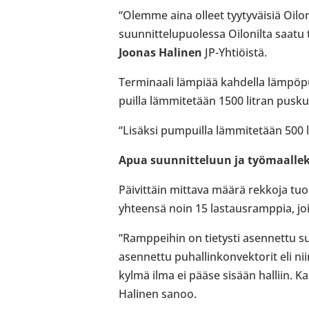
“Olemme aina olleet tyy­ty­väi­siä Oilon
suun­nit­te­lu­puo­lessa Oilo­nilta saat
Joonas Halinen
JP-​Yhtiöistä.
Ter­mi­naali lämpiää kah­della läm­pö­
puilla läm­mi­te­tään 1500 litran pus­ku­r
“Lisäksi pum­puilla läm­mi­te­tään 500 li
Apua suun­nit­te­luun ja työ­maal­le­
Päi­vit­täin mittava määrä rekkoja tuo 
yhteensä noin 15 las­taus­ramp­pia, joi
“Ramp­pei­hin on tie­tysti asen­nettu sul
asen­nettu puhal­lin­kon­vek­to­rit eli
kylmä ilma ei pääse sisään halliin. Kaikk
Halinen sanoo.