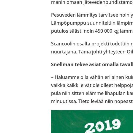
ma­nin omaan jäte­ve­den­puh­dis­ta­mo
Pesu­ve­den läm­mi­tys tar­vit­see noin
Läm­pö­pumppu suun­ni­tel­tiin läm­pi­
pu­tu­los säästi noin 450 000 kg läm­mi
Scancoo­lin osalta pro­jekti todet­tiin 
nuur­ta­jana. Tämä johti yhtey­teen O
Snell­man tekee asiat omalla taval
– Haluamme olla vähän eri­lai­nen ku
vaikka kaikki eivät ole olleet help­po
pula niin sitten elämme liha­pu­lan ka
minuu­tissa. Tieto leviää niin nopeasti