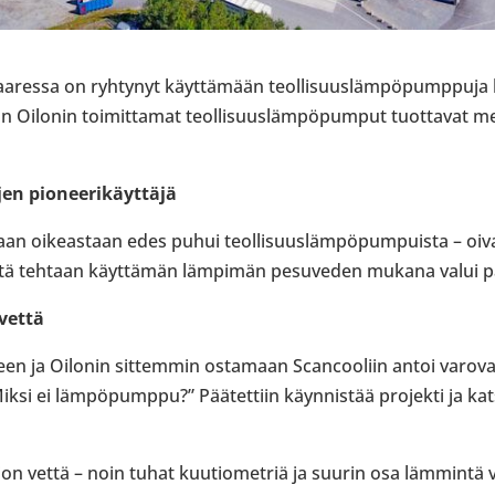
­saa­ressa on ryh­ty­nyt käyt­tä­mään teol­li­suus­läm­pö­pump­puj
Oilonin toi­mit­ta­mat teol­li­suus­läm­pö­pum­put tuot­ta­vat me
n pio­nee­ri­käyt­täjä
n oikeas­taan edes puhui teol­li­suus­läm­pö­pum­puista – oivals
ttä tehtaan käyt­tä­män läm­pi­män pesu­ve­den mukana valui 
­vettä
seen ja Oilonin sit­tem­min osta­maan Scancoo­liin antoi varo­va
ksi ei läm­pö­pumppu?” Pää­tet­tiin käyn­nis­tää pro­jekti ja k
 paljon vettä – noin tuhat kuu­tio­met­riä ja suurin osa läm­mint