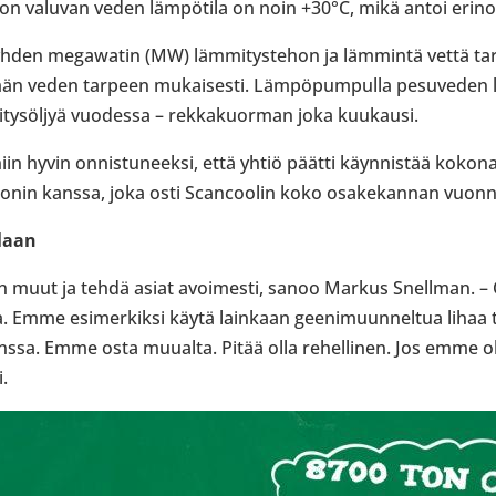
on valuvan veden läm­pö­tila on noin +30°C, mikä antoi erin­omai
 yhden megawatin (MW) läm­mi­tys­te­hon ja läm­mintä vettä tar­
män veden tarpeen mukai­sesti. Läm­pö­pum­pulla pesu­ve­den läm
­ty­söl­jyä vuo­dessa – rek­ka­kuor­man joka kuu­kausi.
niin hyvin onnis­tu­neeksi, että yhtiö päätti käyn­nis­tää koko­n
ilonin kanssa, joka osti Scancoo­lin koko osa­ke­kan­nan vuon
­laan
in muut ja tehdä asiat avoi­mesti, sanoo Markus Snell­man. –
ja. Emme esi­mer­kiksi käytä lain­kaan gee­ni­muun­nel­tua lihaa
nssa. Emme osta muualta. Pitää olla rehel­li­nen. Jos emme ole
.