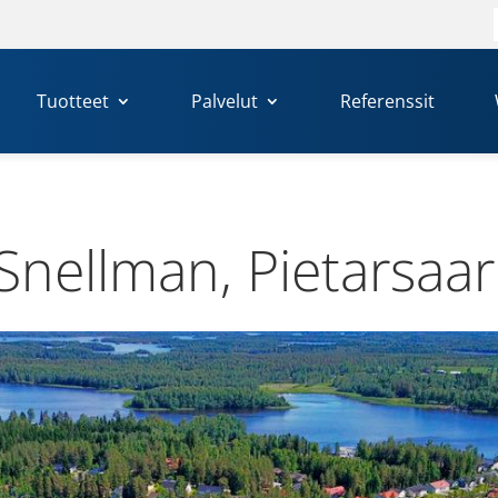
Tuotteet
Palvelut
Referenssit
Snell­man, Pie­tar­saar