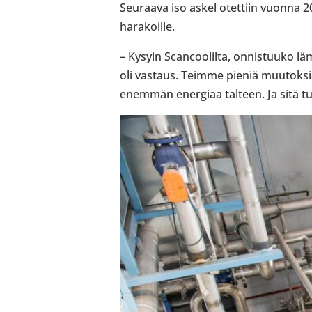
Seu­raava iso askel otet­tiin vuonna 20
hara­koille.
– Kysyin Scancoo­lilta, onnis­tuuko lä
oli vastaus. Teimme pieniä muu­tok­si
enemmän ener­giaa talteen. Ja sitä tuli