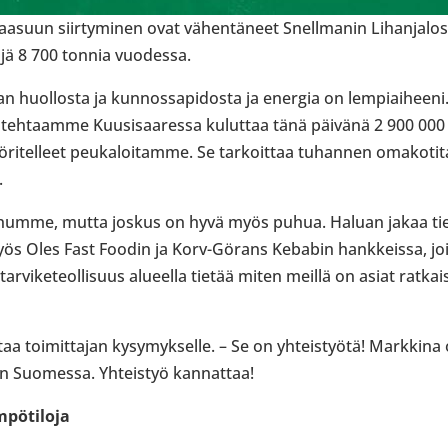
aa­suun siir­ty­mi­nen ovat vähen­tä­neet Snell­ma­nin Lihan­ja­l
öjä 8 700 tonnia vuo­dessa.
n huol­losta ja kun­nos­sa­pi­dosta ja energia on lem­piai­hee
sta teh­taamme Kuusi­saa­ressa kulut­taa tänä päivänä 2 900 0
ri­tel­leet peu­ka­loi­tamme. Se tar­koit­taa tuhan­nen oma­ko­ti­
.
mme, mutta joskus on hyvä myös puhua. Haluan jakaa tiet
yös Oles Fast Foodin ja Korv-​Görans Kebabin hank­keissa, j
­tar­vi­ke­teol­li­suus alu­eella tietää miten meillä on asiat rat­k
aa toi­mit­ta­jan kysy­myk­selle. – Se on yhteis­työtä! Mark­kina 
Suo­messa. Yhteis­työ kan­nat­taa!
pö­ti­loja