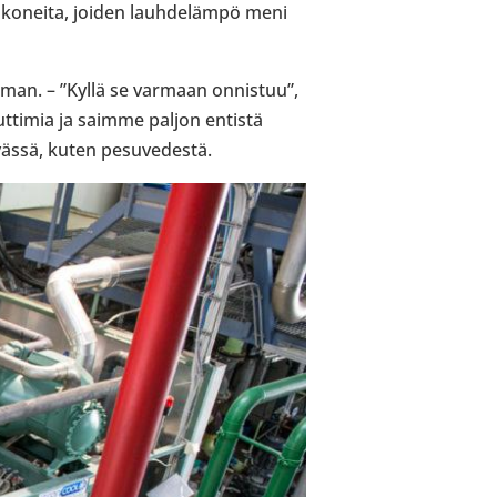
ä­ko­neita, joiden lauh­de­lämpö meni
l­man. – ”Kyllä se varmaan onnis­tuu”,
t­ti­mia ja saimme paljon entistä
­vässä, kuten pesu­ve­destä.