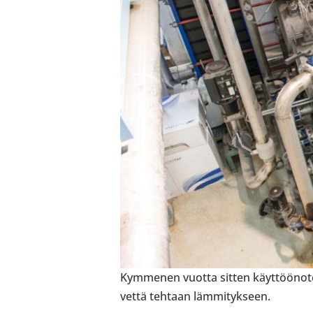
Kym­me­nen vuotta sitten käyt­töö­no­t
vettä tehtaan läm­mi­tyk­seen.