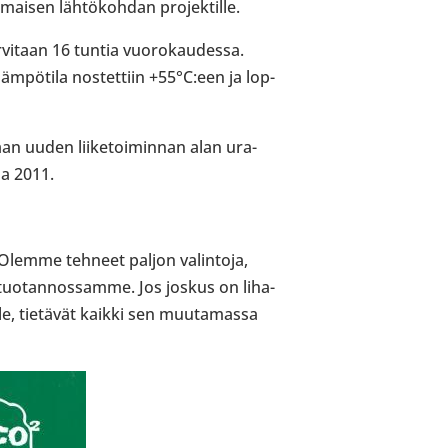
­sen läh­tö­koh­dan pro­jek­tille.
vi­taan 16 tuntia vuo­ro­kau­dessa.
­pö­tila nos­tet­tiin +55°C:een ja lop­
aan uuden lii­ke­toi­min­nan alan ura­
na 2011.
 Olemme tehneet paljon valin­toja,
 tuo­tan­nos­samme. Jos joskus on liha­
, tie­tä­vät kaikki sen muu­ta­massa