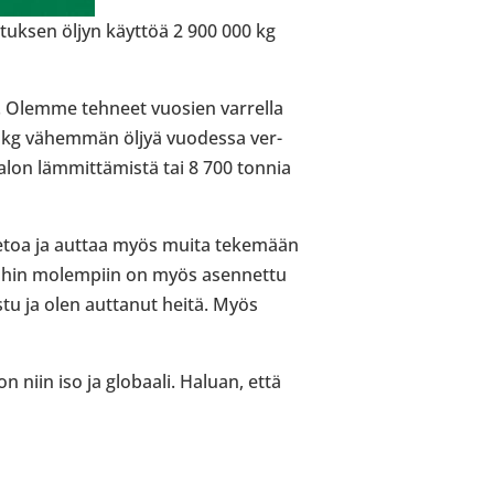
os­tuk­sen öljyn käyttöä 2 900 000 kg
ni. Olemme tehneet vuosien var­rella
00 kg vähem­män öljyä vuo­dessa ver­
ta­lon läm­mit­tä­mistä tai 8 700 tonnia
oa ja auttaa myös muita teke­mään
oihin molem­piin on myös asen­nettu
aistu ja olen aut­ta­nut heitä. Myös
on niin iso ja glo­baali. Haluan, että