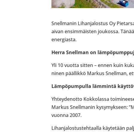
Snell­ma­nin Lihan­ja­los­tus Oy Pie­tar
aivan ensim­mäis­ten jou­kossa. Tänään 
ener­giasta.
Herra Snell­man on läm­pö­pump­pu­je
Yli 10 vuotta sitten – ennen kuin kukaa
ni­nen pääl­likkö Markus Snell­man, e
Läm­pö­pum­pulla läm­mintä käyt­tö
Yhtey­den­otto Kok­ko­lassa toi­mi­nee­
Markus Snell­ma­nin kysy­myk­seen: ”Mi
vuonna 2007.
Lihan­ja­los­tus­teh­taalla käy­te­tään