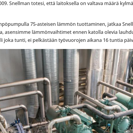
09. Snell­man totesi, että lai­tok­sella on valtava määrä kyl­m
m­pö­pum­pulla 75-​asteisen lämmön tuot­ta­mi­nen, jatkaa Snel
a, asen­simme läm­mön­vaih­ti­met ennen katolla olevia lauh­du
 joka tunti, ei pel­käs­tään työ­vuo­ro­jen aikana 16 tuntia päi