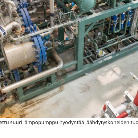
ettu suuri läm­pö­pumppu hyö­dyn­tää jääh­dy­tys­ko­nei­den tu