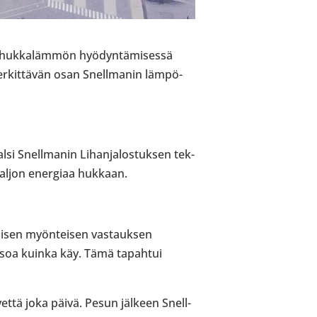
a huk­ka­läm­mön hyö­dyn­tä­mi­sessä
r­kit­tä­vän osan Snell­ma­nin läm­pö­
i Snell­ma­nin Lihan­ja­los­tuk­sen tek­
paljon ener­giaa hukkaan.
i­sen myön­tei­sen vas­tauk­sen
atsoa kuinka käy. Tämä tapah­tui
ä vettä joka päivä. Pesun jälkeen Snell­