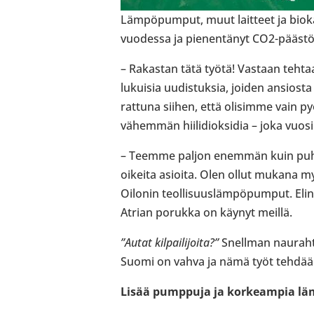
Läm­pö­pum­put, muut lait­teet ja bio­k
vuo­dessa ja pie­nen­tä­nyt CO2-​pääst
– Rakas­tan tätä työtä! Vastaan tehtaa
lukui­sia uudis­tuk­sia, joiden ansio
rat­tuna siihen, että oli­simme vain pyö­
vähem­män hii­li­diok­si­dia – joka vuosi
– Teemme paljon enemmän kuin puhu
oikeita asioita. Olen ollut mukana m
Oilonin teol­li­suus­läm­pö­pum­put. Elin
Atrian porukka on käynyt meillä.
”Autat kil­pai­li­joita?”
Snell­man nau­rah­t
Suomi on vahva ja nämä työt tehdään 
Lisää pump­puja ja kor­keam­pia läm­